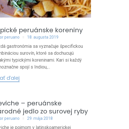
pické peruánske koreniny
or peruano
18. augusta 2019
dá gastronómia sa vyznačuje špecifickou
bináciou surovín, ktoré sa dochucujú
akými typickými koreninami. Kari si každý
noznačne spojí s Indiou,...
tať ďalej
eviche – peruánske
rodné jedlo zo surovej ryby
or peruano
29. mája 2018
iche je pojmom v latinskoamerickej