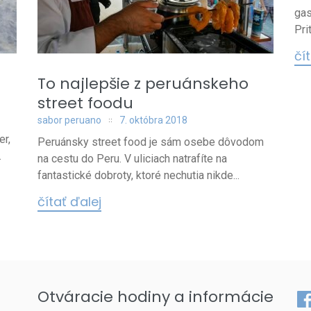
gas
Pri
čí
To najlepšie z peruánskeho
street foodu
sabor peruano
7. októbra 2018
er,
Peruánsky street food je sám osebe dôvodom
.
na cestu do Peru. V uliciach natrafíte na
fantastické dobroty, ktoré nechutia nikde...
čítať ďalej
Otváracie hodiny a informácie
Fa