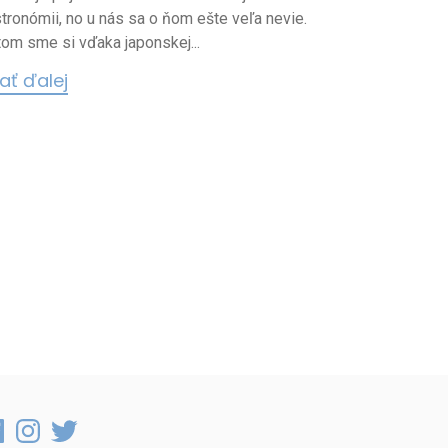
tronómii, no u nás sa o ňom ešte veľa nevie.
tom sme si vďaka japonskej...
tať ďalej
cebook
Instagram
Twitter