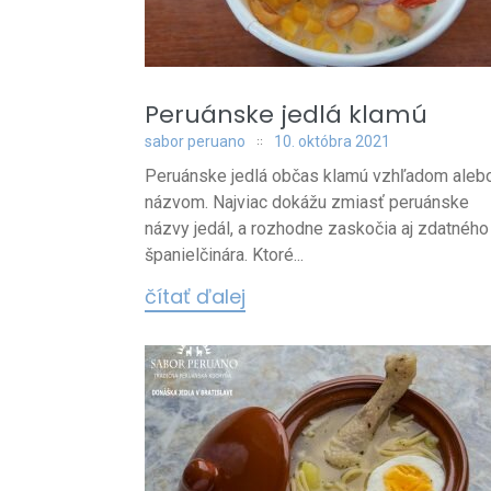
Peruánske jedlá klamú
sabor peruano
10. októbra 2021
Peruánske jedlá občas klamú vzhľadom aleb
názvom. Najviac dokážu zmiasť peruánske
názvy jedál, a rozhodne zaskočia aj zdatného
španielčinára. Ktoré...
čítať ďalej