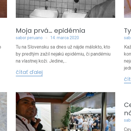
Moja prvá… epidémia
Ty
sabor peruano
14. marca 2020
sab
o
Tu na Slovensku sa dnes už nájde málokto, kto
Kaž
by predtým zažil nejakú epidémiu, či pandémiu
kom
na vlastnej koži. Jedine,...
nej
jed
čítať ďalej
čí
C
ná
sab
Cev