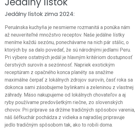
Jedálny lístok
Jedálny lístok zima 2024:
Peruánska kuchyňa je nesmierne rozmanitá a ponúka nám
až neuveriteľné množstvo receptov. Naše jedálne lístky
meníme každú sezónu, ponechávame na nich pár stálic, o
ktorých by sa dalo povedať, že sú národnými jedlami Peru.
Pri výbere ostatných jedál je hlavným kritériom dostupnosť
čerstvých surovín a sezónnosť. Napriek exotickým
receptúram z opačného konca planéty sa snažíme
maximálne čerpať z lokálnych zdrojov surovín, časť roka sa
dokonca sami zásobujeme bylinkami a zeleninou z vlastnej
záhrady. Mäso nakupujeme od lokálnych chovateľov a aj
ryby používame predovšetkým riečne, zo slovenských
chovov. Pri príprave sa držíme tradičných spôsobov varenia,
náš šéfkuchár pochádza z vidieka a najradšej pripravuje
jedlo tradičným spôsobom tak, ako to robili doma.