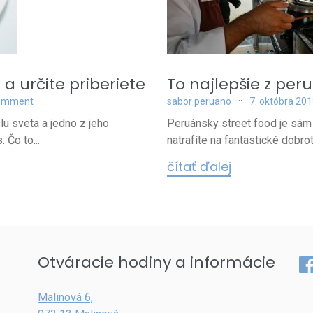
 a určite priberiete
To najlepšie z per
comment
sabor peruano
7. októbra 20
u sveta a jedno z jeho
Peruánsky street food je sám
 Čo to...
natrafíte na fantastické dobrot
čítať ďalej
Otváracie hodiny a informácie
Fa
Malinová 6,