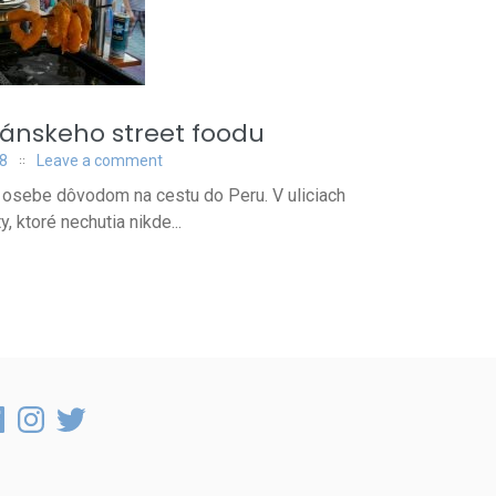
uánskeho street foodu
18
Leave a comment
 osebe dôvodom na cestu do Peru. V uliciach
y, ktoré nechutia nikde...
cebook
Instagram
Twitter