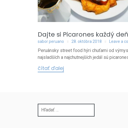
Dajte si Picarones každý deň
sabor peruano
28. októbra 2018
Leave a 
Peruánsky street food hýri chuťami od výmysl
najsladších a najchutnejších jedál sú picarones.
čítať ďalej
Hľadať: