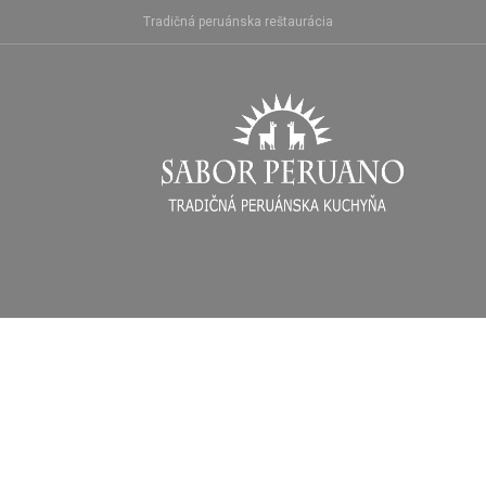
Skip
Tradičná peruánska reštaurácia
to
content