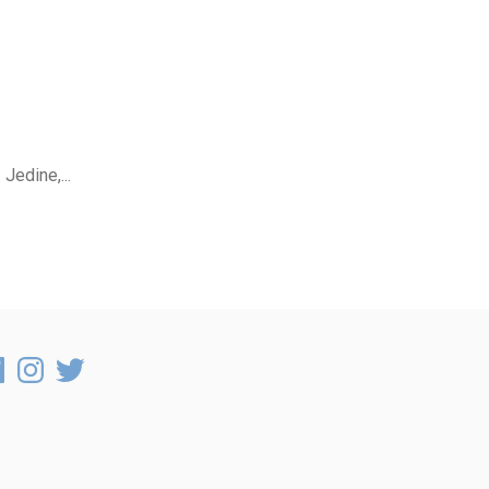
Jedine,...
cebook
Instagram
Twitter