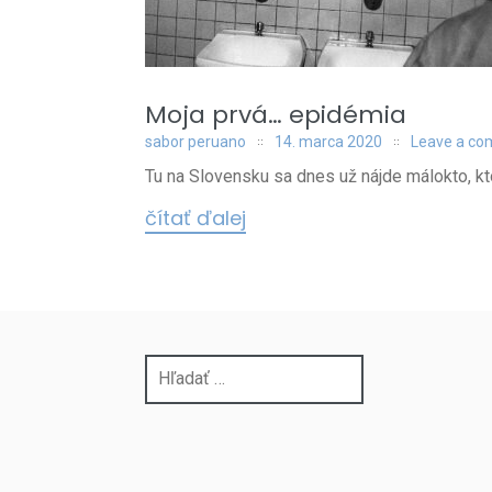
Moja prvá… epidémia
sabor peruano
14. marca 2020
Leave a c
Tu na Slovensku sa dnes už nájde málokto, kto
čítať ďalej
Hľadať: