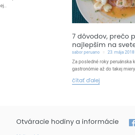
j...
7 dôvodov, prečo 
najlepším na svet
sabor peruano
23. mája 2018
Za posledné roky peruánska k
gastronómie až do takej miery,
čítať ďalej
Otváracie hodiny a informácie
Fa