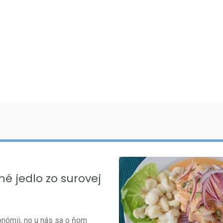
é jedlo zo surovej
onómii, no u nás sa o ňom