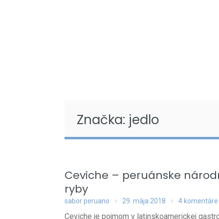
Značka: jedlo
Ceviche – peruánske národn
ryby
sabor peruano
29. mája 2018
4 komentáre
Ceviche je pojmom v latinskoamerickej gastr