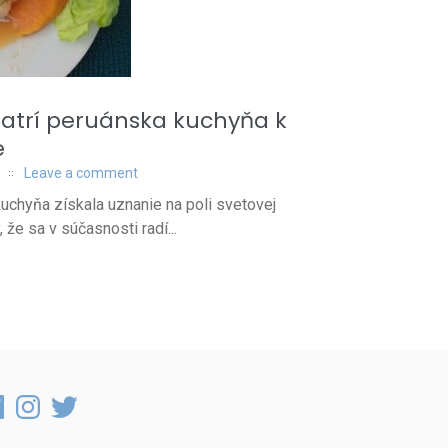
patrí peruánska kuchyňa k
e
Leave a comment
uchyňa získala uznanie na poli svetovej
 že sa v súčasnosti radí...
cebook
Instagram
Twitter