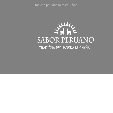
Skip
Tradičná peruánska reštaurácia
to
content